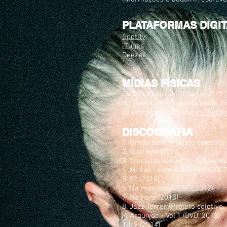
PLATAFORMAS DIGIT
Spotify
iTunes
Deezer
MÍDIAS FÍSICAS
Os CDs "Quarteto", "Na hora", "9
"Arquivos - Vol.1" ainda estão di
só entrar em contato:
michel@
DISCOGRAFIA
1. Umdoistrio (Projeto coletivo,
2. Quarteto (2004)
3. Trocando ideias (com Alex Bu
4. Michel Leme & A Firma (2007
5. 5° (2010)
6. Na montanha (DVD, 2012)
7. Na hora (2013)
8. Jazz Terror (Projeto coletivo,
9. Arquivos - Vol.1 (DVD, 2013)
10. 9 (2014)