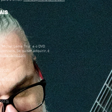
AIS
", "Michel Leme T
rio" e o DVD
sponíveis. Se quiser adquirir, é
michelleme.com
 2002)
ck, 2006)
)
 2013)