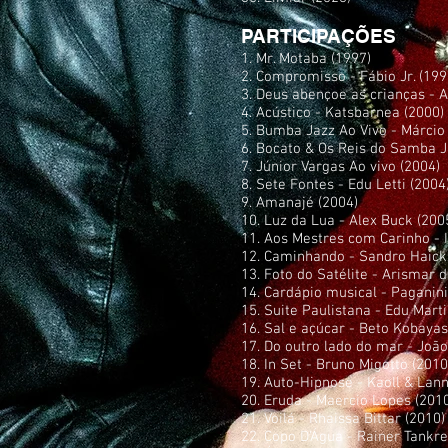
PARTICIPAÇÕES
1. Mr. Motaba (1997)
2. Compromisso - Fábio Jr. (199
3. Deus abençoe as crianças - A
4. Acústico - Katsbarnea (2000)
5. Bumba Jazz Ao Vivo - Márcio
6. Bocato & Os Reis do Samba J
7. Júnior Vargas Ao vivo (2004)
8. Sete Fontes - Edu Letti (2004
9. Amanajé (2004)
10. Luz da Lua - Alex Buck (200
11. Aos Mestres com Carinho - 
12. Caminhando - Sandro Haick
13. Foto do Satélite - Arismar d
14. Cardápio musical - Paganini
15. Suite Paulistana - Edu Marti
16. Sal e açúcar - Beto Kobayas
17. Do outro lado do mar - Joã
18. In Set - Bruno Migotto (2010
19. Auto-Hipnose - Kaoll & Lann
20. Eruda - Maercio Lopes (201
21. Voilá - Rhaissa Bittar (2010)
22. Copo D'Água - Rainer Tankr