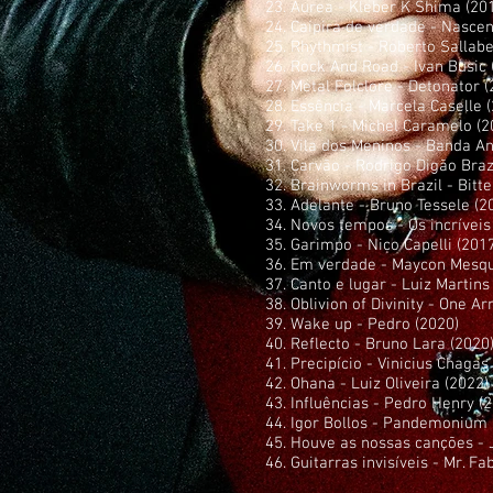
23. Áurea - Kleber K Shima (20
24. Caipira de verdade - Nasce
25. Rhythmist - Roberto Sallabe
26. Rock And Road - Ivan Busic 
27. Metal Folclore - Detonator (
28. Essência - Marcela Caselle 
29. Take 1 - Michel Caramelo (2
30. Vila dos Meninos - Banda An
31. Carvão - Rodrigo Digão Braz
32. Brainworms in Brazil - Bitt
33. Adelante - Bruno Tessele (2
34. Novos tempos - Os incríveis
35. Garimpo - Nico Capelli (201
36. Em verdade - Maycon Mesqu
37. Canto e lugar - Luiz Martins
38. Oblivion of Divinity - One A
39. Wake up - Pedro (2020)
40. Reflecto - Bruno Lara (2020
41. Precipício - Vinicius Chagas
42. Ohana - Luiz Oliveira (2022)
43. Influências - Pedro Henry (
44. Igor Bollos - Pandemonium 
45. Houve as nossas canções - 
46. Guitarras invisíveis - Mr. Fa