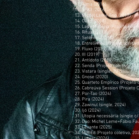
11. Alma (2016)
12. SFX3 (2016)
13. Michel Leme Trio (2017)
14. Okan (2018)
15. Lady Mistério (Projeto colet
16. Ritual (2018)
17. Setênios (2018)
18. Entrelinhas (Projeto coletiv
19. Fluxo (2019)
20. III (2019)
21. Antídoto (2019)
22. Senda (Projeto coletivo, 201
23. Vistara (single, 2019)
24. Gnose (2020)
25. Quarteto Empírico (Projeto c
26. Cabreúva Session (Projeto C
27. Por-Tao (2024)
28. Pira (2024)
29. Zawinul (single, 2024)
30. Ijó (2024)
31. Utopia necessária (single c/
32. Duo: Michel Leme+Fábio Fau
33. Levante (2025)
34. MiRiEd (Projeto coletivo, 20
35. Limiar (2026)