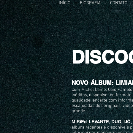
INÍCIO
BIOGRAFIA
CONTATO
DISCO
NOVO ÁLBUM: LIMIA
Com Michel Leme, Caio Pamplon
inéditas, disponível no formato
qualidade, encarte com informa
escaneadas dos originais, víde
grande.
MiRiEd
LEVANTE, DUO, IJÓ,
,
álbuns recentes e disponíveis
informações e adquirir, escrev