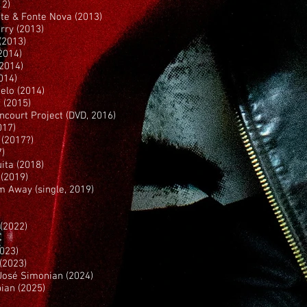
12)
nte & Fonte Nova (2013)
rry (2013)
(2013)
2014)
(2014)
014)
elo (2014)
 (2015)
encourt Project (DVD, 2016)
017)
 (2017?)
7)
ita (2018)
 (2019)
rm Away (single, 2019)
)
 (2022)
2023)
(2023)
José Simonian (2024)
bian (2025)