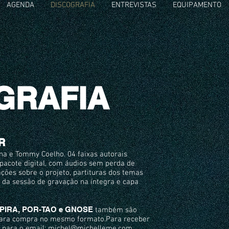
AGENDA
DISCOGRAFIA
ENTREVISTAS
EQUIPAMENTO
GRAFIA
R
a e Tommy Coelho. 04 faixas autorais
 pacote digital, com áudios sem perda de
ções sobre o projeto, partituras dos temas
o da sessão de gravação na íntegra e capa
 PIRA, POR-TAO e GNOSE
também são
 para compra no mesmo formato.Para receber
a para o email:
michel@michelleme.com