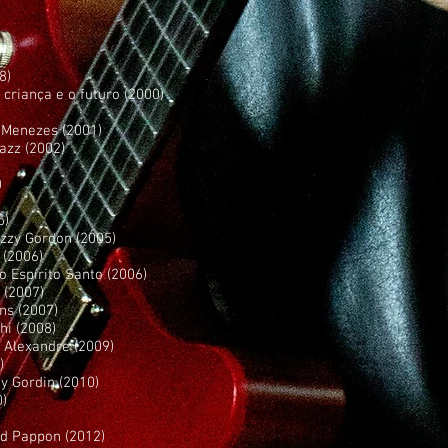
8)
 criança e o futuro (2000)
 Menezes (2001)
azz (2002)
)
5)
Izzy Gordon (2005)
 (2006)
o Espírito Santo (2006)
 (2007)
ns (2007)
hi (2008)
o Alexandre (2009)
)
y Gordin (2010)
0)
ed Pappon (2012)